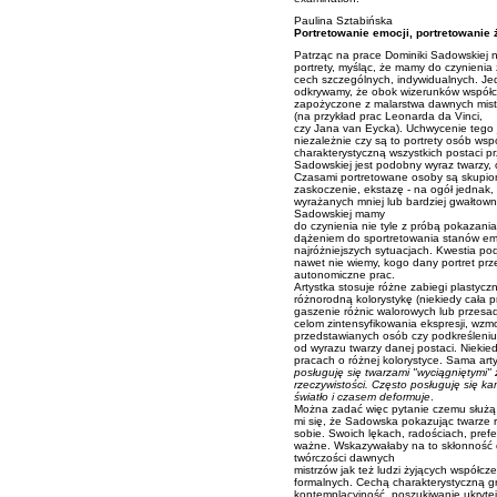
Paulina Sztabińska
Portretowanie emocji, portretowanie 
Patrząc na prace Dominiki Sadowskiej n
portrety, myśląc, że mamy do czynienia
cech szczególnych, indywidualnych. Jed
odkrywamy, że obok wizerunków współcze
zapożyczone z malarstwa dawnych mistr
(na przykład prac Leonarda da Vinci,
czy Jana van Eycka). Uchwycenie tego j
niezależnie czy są to portrety osób wsp
charakterystyczną wszystkich postaci pr
Sadowskiej jest podobny wyraz twarzy, 
Czasami portretowane osoby są skupione
zaskoczenie, ekstazę - na ogół jednak, 
wyrażanych mniej lub bardziej gwałtown
Sadowskiej mamy
do czynienia nie tyle z próbą pokazani
dążeniem do sportretowania stanów emo
najróżniejszych sytuacjach. Kwestia p
nawet nie wiemy, kogo dany portret prz
autonomiczne prac.
Artystka stosuje różne zabiegi plastycz
różnorodną kolorystykę (niekiedy cała 
gaszenie różnic walorowych lub przesadn
celom zintensyfikowania ekspresji, wz
przedstawianych osób czy podkreśleniu 
od wyrazu twarzy danej postaci. Niekie
pracach o różnej kolorystyce. Sama arty
posługuję się twarzami "wyciągniętymi" 
rzeczywistości. Często posługuję się k
światło i czasem deformuje
.
Można zadać więc pytanie czemu służą t
mi się, że Sadowska pokazując twarze 
sobie. Swoich lękach, radościach, pref
ważne. Wskazywałaby na to skłonność 
twórczości dawnych
mistrzów jak też ludzi żyjących współcz
formalnych. Cechą charakterystyczną graf
kontemplacyjność, poszukiwanie ukrytej