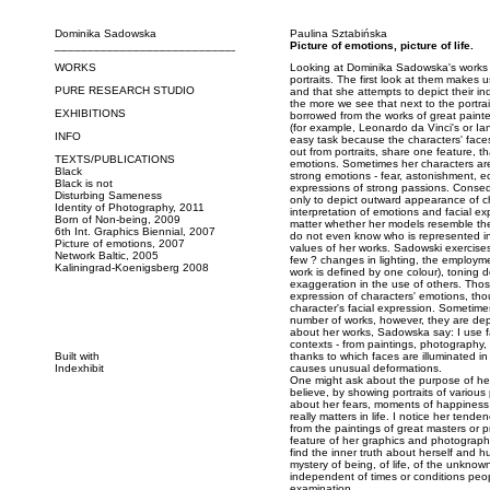
Dominika Sadowska
Paulina Sztabińska
_____________________________
Picture of emotions, picture of life.
WORKS
Looking at Dominika Sadowska's works w
portraits. The first look at them makes 
PURE RESEARCH STUDIO
and that she attempts to depict their in
the more we see that next to the portra
EXHIBITIONS
borrowed from the works of great painte
(for example, Leonardo da Vinci's or Ian
INFO
easy task because the characters' face
out from portraits, share one feature, th
TEXTS/PUBLICATIONS
emotions. Sometimes her characters ar
Black
strong emotions - fear, astonishment, e
Black is not
expressions of strong passions. Conseq
Disturbing Sameness
only to depict outward appearance of ch
Identity of Photography, 2011
interpretation of emotions and facial exp
Born of Non-being, 2009
matter whether her models resemble the
6th Int. Graphics Biennial, 2007
do not even know who is represented in a
Picture of emotions, 2007
values of her works. Sadowski exercises
Network Baltic, 2005
few ? changes in lighting, the employm
Kaliningrad-Koenigsberg 2008
work is defined by one colour), toning d
exaggeration in the use of others. Tho
expression of characters' emotions, th
character's facial expression. Sometim
number of works, however, they are depi
about her works, Sadowska say: I use fa
contexts - from paintings, photography, 
Built with
thanks to which faces are illuminated in
Indexhibit
causes unusual deformations.
One might ask about the purpose of he
believe, by showing portraits of various
about her fears, moments of happiness,
really matters in life. I notice her tend
from the paintings of great masters or 
feature of her graphics and photographs 
find the inner truth about herself and h
mystery of being, of life, of the unknow
independent of times or conditions peop
examination.