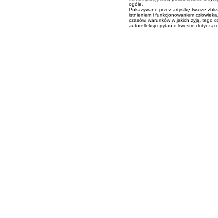
ogóle.
Pokazywane przez artystkę twarze zbliż
istnieniem i funkcjonowaniem człowieka, 
czasów, warunków w jakich żyją, tego co
autorefleksji i pytań o kwestie dotyczą