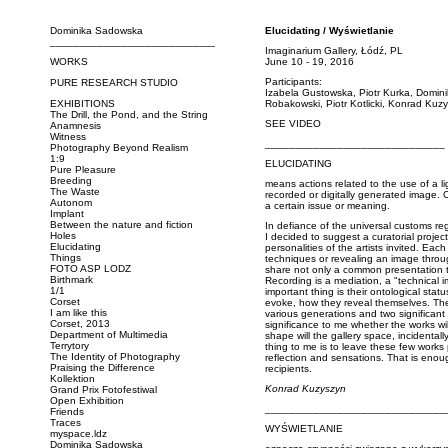
Dominika Sadowska
Elucidating / Wyświetlanie
_____________________________
Imaginarium Gallery, Łódź, PL
WORKS
June 10 - 19, 2016
Participants:
PURE RESEARCH STUDIO
Izabela Gustowska, Piotr Kurka, Domin
EXHIBITIONS
Robakowski, Piotr Kotlicki, Konrad Kuz
The Drill, the Pond, and the String
SEE VIDEO
Anamnesis
Witness
______________________________
Photography Beyond Realism
1:9
ELUCIDATING
Pure Pleasure
Breeding
means actions related to the use of a li
The Waste
recorded or digitally generated image. C
Autonom
a certain issue or meaning.
Implant
Between the nature and fiction
In defiance of the universal customs rega
Holes
I decided to suggest a curatorial project
Elucidating
personalities of the artists invited. Ea
Things
techniques or revealing an image throug
FOTO ASP LODZ
share not only a common presentation 
Birthmark
Recording is a mediation, a "technical
1/1
important thing is their ontological stat
Corset
evoke, how they reveal themselves. The a
I am like this
various generations and two significant
Corset, 2013
significance to me whether the works wil
Department of Multimedia
shape will the gallery space, incidentall
Terrytory
thing to me is to leave these few works
The Identity of Photography
reflection and sensations. That is enou
Praising the Difference
recipients.
Kollektion
Konrad Kuzyszyn
Grand Prix Fotofestiwal
Open Exhibition
______________________________
Friends
Traces
WYŚWIETLANIE
myspace.ldz
Dominika Sadowska