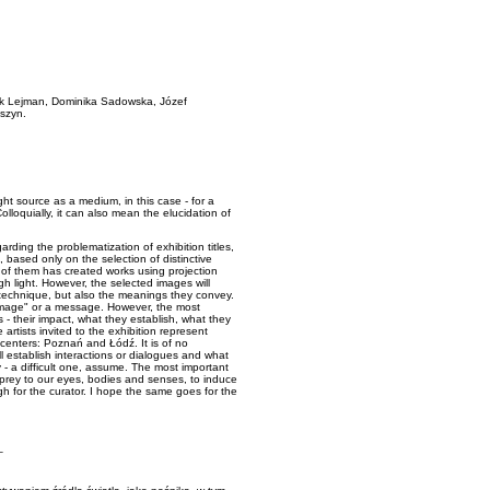
ik Lejman, Dominika Sadowska, Józef
yszyn.
ght source as a medium, in this case - for a
olloquially, it can also mean the elucidation of
rding the problematization of exhibition titles,
, based only on the selection of distinctive
ch of them has created works using projection
h light. However, the selected images will
technique, but also the meanings they convey.
 image" or a message. However, the most
us - their impact, what they establish, what they
rtists invited to the exhibition represent
 centers: Poznań and Łódź. It is of no
l establish interactions or dialogues and what
y - a difficult one, assume. The most important
 prey to our eyes, bodies and senses, to induce
gh for the curator. I hope the same goes for the
_