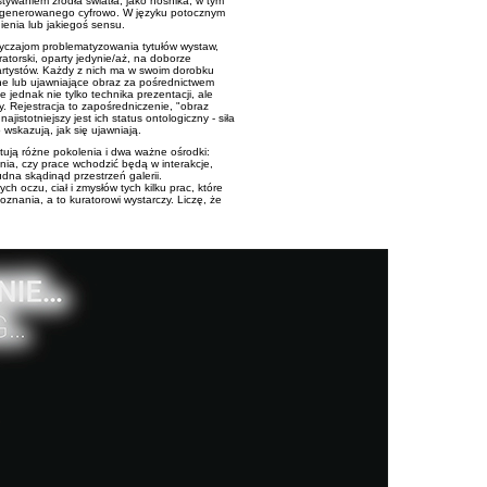
ywaniem źródła światła, jako nośnika, w tym
ygenerowanego cyfrowo. W języku potocznym
enia lub jakiegoś sensu.
czajom problematyzowania tytułów wystaw,
torski, oparty jedynie/aż, na doborze
rtystów. Każdy z nich ma w swoim dorobku
jne lub ujawniające obraz za pośrednictwem
e jednak nie tylko technika prezentacji, ale
. Rejestracja to zapośredniczenie, "obraz
jistotniejszy jest ich status ontologiczny - siła
 wskazują, jak się ujawniają.
tują różne pokolenia i dwa ważne ośrodki:
ia, czy prace wchodzić będą w interakcje,
rudna skądinąd przestrzeń galerii.
ch oczu, ciał i zmysłów tych kilku prac, które
oznania, a to kuratorowi wystarczy. Liczę, że