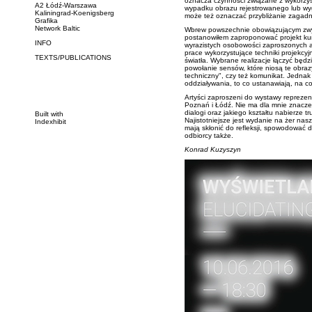
oznacza czynności związane z wykorzyst
A2 Łódź-Warszawa
wypadku obrazu rejestrowanego lub w
Kaliningrad-Koenigsberg
może też oznaczać przybliżanie zagadni
Grafika
Network Baltic
Wbrew powszechnie obowiązującym zwy
postanowiłem zaproponować projekt kura
INFO
wyrazistych osobowości zaproszonych a
prace wykorzystujące techniki projekcy
TEXTS/PUBLICATIONS
światła. Wybrane realizacje łączyć będzi
powołanie sensów, które niosą te obrazy
techniczny", czy też komunikat. Jednak na
oddziaływania, to co ustanawiają, na co
Artyści zaproszeni do wystawy reprezen
Poznań i Łódź. Nie ma dla mnie znaczen
dialogi oraz jakiego kształtu nabierze t
Built with
Najistotniejsze jest wydanie na żer naszy
Indexhibit
mają skłonić do refleksji, spowodować d
odbiorcy także.
Konrad Kuzyszyn